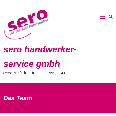
Zum
Inhalt
springen
sero handwerker-
service gmbh
Service von früh bis früh · Tel.: 05551 – 8401
Das Team