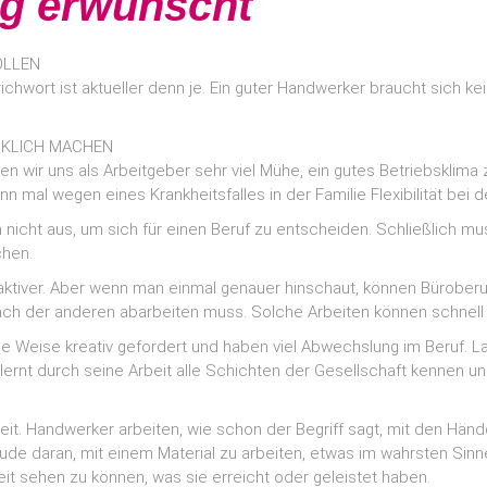
ng erwünscht
OLLEN
chwort ist aktueller denn je. Ein guter Handwerker braucht sich k
CKLICH MACHEN
n wir uns als Arbeitgeber sehr viel Mühe, ein gutes Betriebsklima
n mal wegen eines Krankheitsfalles in der Familie Flexibilität bei de
n nicht aus, um sich für einen Beruf zu entscheiden. Schließlich 
chen.
aktiver. Aber wenn man einmal genauer hinschaut, können Büroberu
ach der anderen abarbeiten muss. Solche Arbeiten können schnell 
eise kreativ gefordert und haben viel Abwechslung im Beruf. Lange
lernt durch seine Arbeit alle Schichten der Gesellschaft kennen un
hkeit. Handwerker arbeiten, wie schon der Begriff sagt, mit den Hä
ude daran, mit einem Material zu arbeiten, etwas im wahrsten Sin
it sehen zu können, was sie erreicht oder geleistet haben.