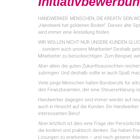
Initiativbewerbu
HANDWERKER: MENSCHEN, DIE KREATIV SEIN W
„Handwerk hat goldenen Boden“. Dieses alte Spri
wird immer eine Anstellung finden.
WIR WOLLEN NICHT NUR UNSERE KUNDEN GLÜ
… sondern auch unsere Mitarbeiter! Deshalb gebe
Mitarbeiter zu berücksichtigen. Zum Beispiel, wen
Aber allein die guten Zukunftsaussichten reiche
zubringen. Und deshalb sollte er auch Spaß ma
Viele junge Menschen halten Büroberufe für attr
den Finanzbeamten, der eine Steuererklärung n
Handwerker dagegen sind immer wieder auf neue W
auch in Hinsicht auf die Kunden: Ein Handwerker 
interessanten Beruf.
Aber letztlich ist dies eine Frage der Persönlic
die konkret und praktisch denken. Sie haben Fre
Lösungen zu erarbeiten – und nach getaner Arbe